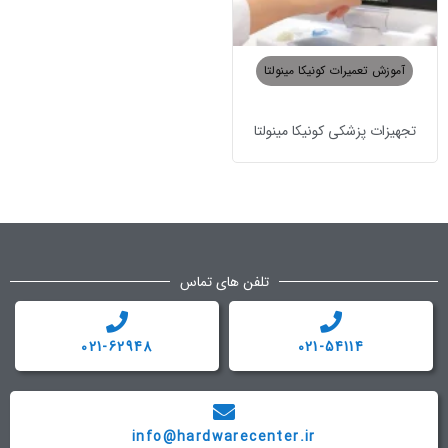
آموزش تعمیرات کونیکا مینولتا
تجهیزات پزشکی کونیکا مینولتا
تلفن های تماس
021-62948
021-54114
info@hardwarecenter.ir