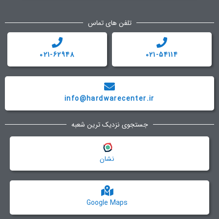
تلفن های تماس
021-62948
021-54114
info@hardwarecenter.ir
جستجوی نزدیک ترین شعبه
نشان
Google Maps