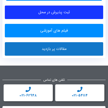
ثبت پذیرش در محل
فیلم های آموزشی
مقالات پر بازدید
تلفن های تماس
021-62948
021-54114