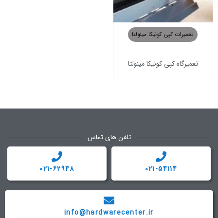
تعمیرات کپی کونیکا مینولتا
تعمیرگاه کپی کونیکا مینولتا
تلفن های تماس
021-62948
021-54114
info@hardwarecenter.ir