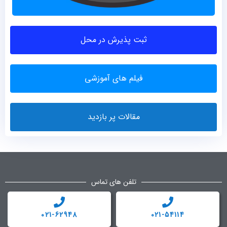
ثبت پذیرش در محل
فیلم های آموزشی
مقالات پر بازدید
تلفن های تماس
021-62948
021-54114