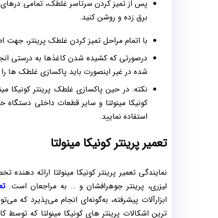
پس از تمیز کردن سرتاسر غلطک، تمامی درهای باز
برق زده و روشن کنید.
با اتمام مراحل تمیز کردن غلطک پرینتر، جهت اط
درصورتی که کشیده شدن کاغذها به درستی انجا
شده در غیر اینصورت باید پاکسازی غلطک ها را م
نکته: در حین پاکسازی غلطک پرینتر کونیکا مین
کونیکا مینولتا و سایر قطعات داخلی دستگاه خود
استفاده نمایید.
تعمیر پرینتر کونیکا مینولتا
نمایندگی تعمیر پرینتر کونیکا مینولتا ارائه دهنده ت
لیزری، پرینتر جوهرافشان و … به مراجعان است.
تع
ابزارآلات پیشرفته، به‌گونه‌ای انجام می‌پذیرد که م
ترین اشکالات پرینتر های کونیکا مینولتا که توسط کا