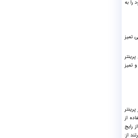
 را به
 تمیز
پرینتر
و تمیز
پرینتر
ده از
ز رایج
ند از: