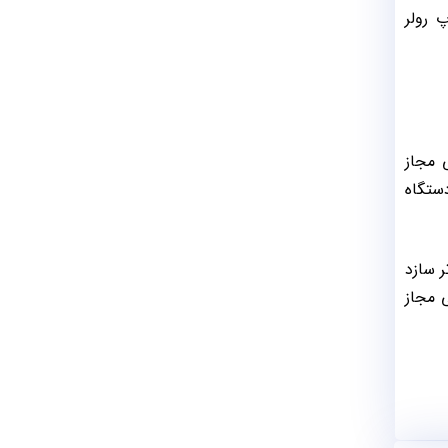
پ رولر
 مجاز
ستگاه
ر سازد
 مجاز