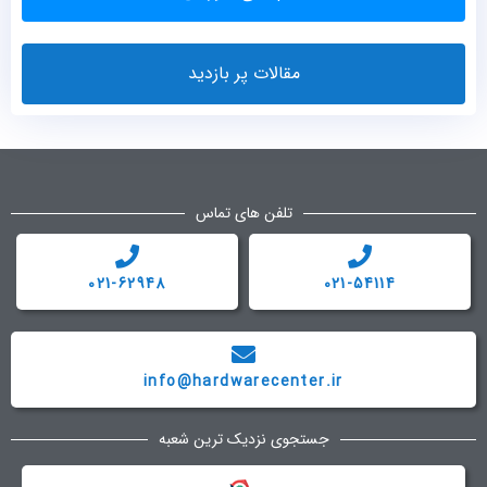
مقالات پر بازدید
تلفن های تماس
021-62948
021-54114
info@hardwarecenter.ir
جستجوی نزدیک ترین شعبه