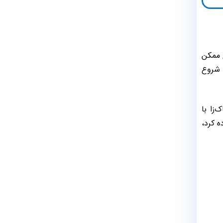
ی ممکن
 شروع
زا با
ه کرد،