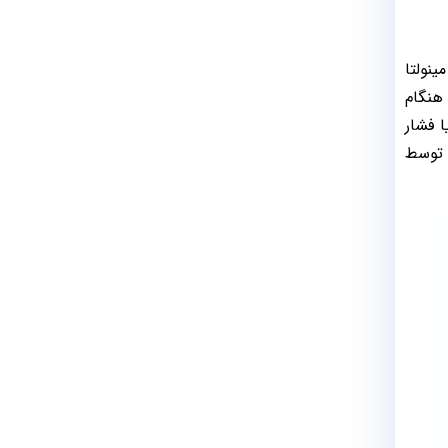
ینولتا
هنگام
ا فشار
 توسط