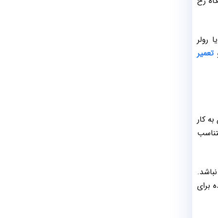
اه رخ
 رولر
و
تعمیر
به کار
تناسب
نباشد.
ه برای