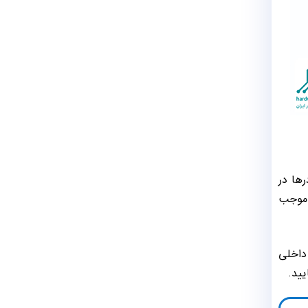
ها در
 موجب
داخلی
یید.