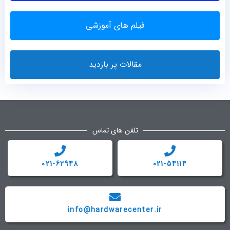
فیلم های آموزشی
مقالات پر بازدید
تلفن های تماس
021-62948
021-54114
info@hardwarecenter.ir