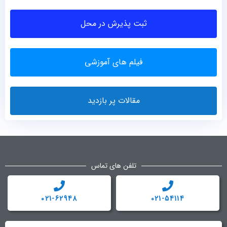
ثبت پذیرش در محل
فیلم های آموزشی
مقالات پر بازدید
تلفن های تماس
021-62948
021-54114