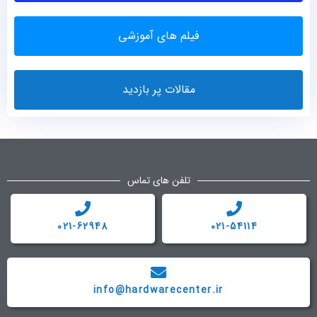
فیلم های آموزشی
مقالات پر بازدید
تلفن های تماس
021-62948
021-54114
info@hardwarecenter.ir