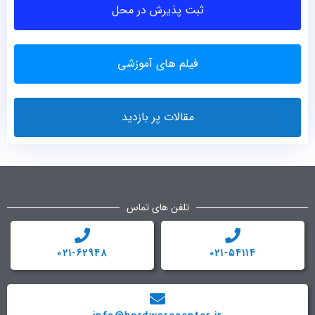
ثبت پذیرش در محل
فیلم های آموزشی
مقالات پر بازدید
تلفن های تماس
021-62948
021-54114