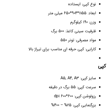
نوع کپی: ایستاده
ابعاد: 1155*904*650 میلی متر
وزن: 190 کیلوگرم
ظرفیت سینی کاغذ: 500 برگ
مواد مصرفی: تونر 550
کارایی: کپی حرفه ای مناسب برای تیراژ بالا
کپی
سایز کپی: A5, A4, A3
سرعت کپی: 55 برگ در دقیقه
رزولوشن کپی: 600*600 dpi
بزرگنمایی کپی: 25% – 400%